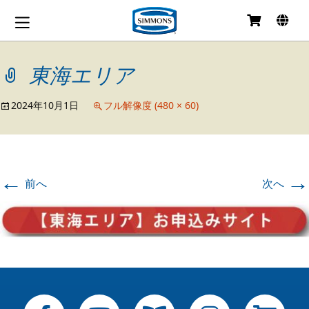
コ
ン
テ
東海エリア
ン
ツ
へ
2024年10月1日
フル解像度 (480 × 60)
移
動
←
→
前へ
次へ