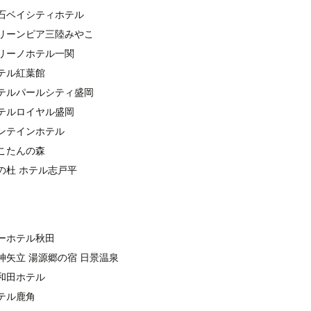
石ベイシティホテル
リーンピア三陸みやこ
リーノホテル一関
テル紅葉館
テルパールシティ盛岡
テルロイヤル盛岡
ンテインホテル
こたんの森
の杜 ホテル志戸平
ーホテル秋田
神矢立 湯源郷の宿 日景温泉
和田ホテル
テル鹿角