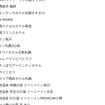
樽旅亭 藏群
インテッサホテル札幌すすきの
a Niseko
幌エクセルホテル東急
幌プリンスホテル
Rイン旭川
Rイン札幌北2条
Rタワーホテル日航札幌
ャレーアイビーヒラフ
さっぽろアークシティホテル
カイニセコ
ラリア西鉄ホテル札幌
然温泉 神威の湯 ドーミーイン旭川
然温泉 常呂川の湯 ドーミーイン北見
然温泉 灯の湯 ドーミーインPREMIUM小樽
セコ樺山の里 楽 水山