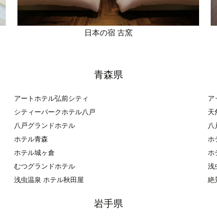
日本の宿 古窯
青森県
アートホテル弘前シティ
ア
シティーパークホテル八戸
天
八戸グランドホテル
八
ホテル青森
ホ
ホテル城ヶ倉
ホ
むつグランドホテル
浅
浅虫温泉 ホテル秋田屋
絶
岩手県