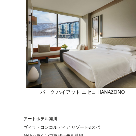
ー
ン
の
リ
業
産・
ン
イ
問
リ
イ
舗
グ
ス
ズ
眠
テ
情
物
タ
ト
い
ー
ニ
一
リ
の
り
ィ
報
流
ー
の
合
＆
ン
覧
リ
哲
の
＆
体
ナ
ご
わ
シ
グ
ー
学
た
テ
制
シ
利
せ
ョ
ベ
ス
め
ク
ョ
用
ー
ッ
に
ノ
ナ
に
ル
ド
パーク ハイアット ニセコ HANAZONO
ロ
ル
つ
ー
ジ
い
ム
アートホテル旭川
ー
て
ヴィラ・コンコルディア リゾート&スパ
ANAクラウンプラザホテル札幌