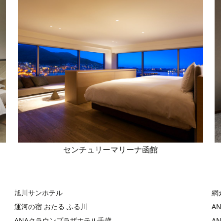
センチュリーマリーナ函館
旭川サンホテル
網
運河の宿 おたる ふる川
A
ANAクラウンプラザホテル千歳
A