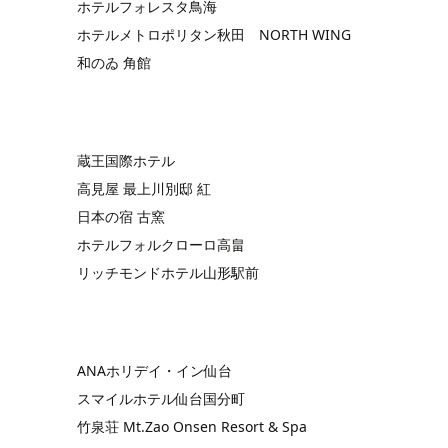
ホテルフォレスタ鳥海
ホテルメトロポリタン秋田 NORTH WING
和のゐ 角館
蔵王国際ホテル
高見屋 最上川別邸 紅
日本の宿 古窯
ホテルフォルクローロ高畠
リッチモンドホテル山形駅前
ANAホリデイ・イン仙台
スマイルホテル仙台国分町
竹泉荘 Mt.Zao Onsen Resort & Spa