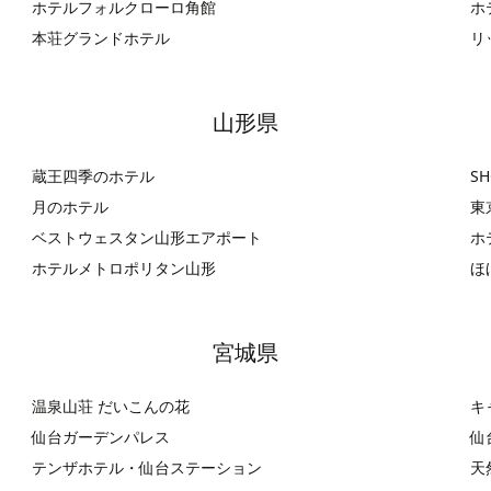
ホテルフォルクローロ角館
ホ
本荘グランドホテル
リ
山形県
蔵王四季のホテル
SH
月のホテル
東
ベストウェスタン山形エアポート
ホ
ホテルメトロポリタン山形
ほ
宮城県
温泉山荘 だいこんの花
キ
仙台ガーデンパレス
仙
テンザホテル・仙台ステーション
天