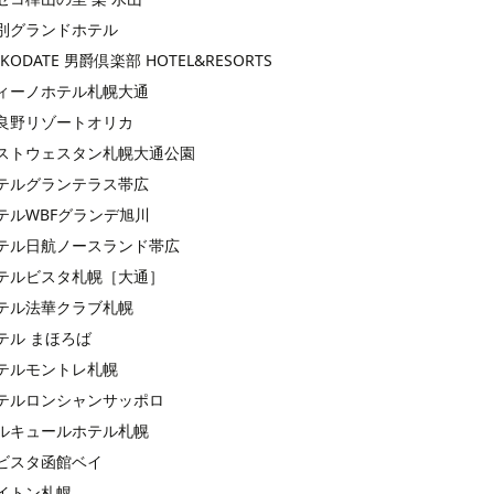
別グランドホテル
KODATE 男爵倶楽部 HOTEL&RESORTS
ィーノホテル札幌大通
良野リゾートオリカ
ストウェスタン札幌大通公園
テルグランテラス帯広
テルWBFグランデ旭川
テル日航ノースランド帯広
テルビスタ札幌［大通］
テル法華クラブ札幌
テル まほろば
テルモントレ札幌
テルロンシャンサッポロ
ルキュールホテル札幌
ビスタ函館ベイ
イトン札幌