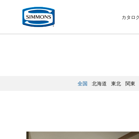
コ
ン
テ
カタロ
ン
ツ
へ
移
動
全国
北海道
東北
関東
ベ
ギ
リ
取
寝
リ
ニ
シ
最
歴
ク
ッ
ャ
ク
扱
装
ビ
ュ
モ
上
史
オ
企
生
イ
サ
お
ド
ラ
ラ
店
品
ン