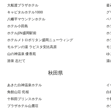
大船渡プラザホテル
釜
キャピタルホテル1000
グ
八幡平マウンテンホテル
ベ
ホテル小田島
ホ
ホテルJIN盛岡駅前
ホ
ホテルメトロポリタン盛岡ニューウィング
ホ
モルデンの湯 ラビスタ安比高原
モ
山の神温泉 優香苑
ゆ
游泉 志だて
湯
秋田県
あきた白神温泉ホテル
イ
角館山荘 侘桜
白
十和田プリンスホテル
十
プラザホテル山麓荘
ホ