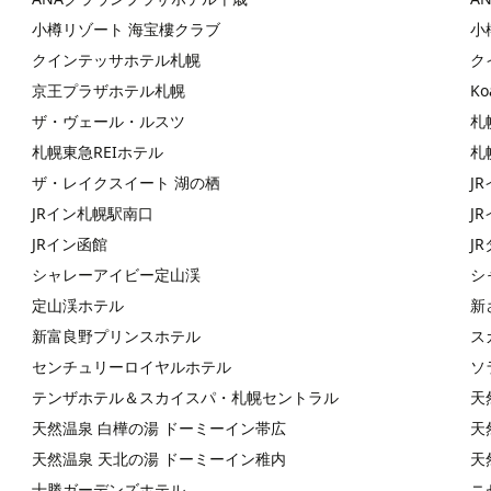
小樽リゾート 海宝樓クラブ
小
クインテッサホテル札幌
ク
京王プラザホテル札幌
Ko
ザ・ヴェール・ルスツ
札
札幌東急REIホテル
札
ザ・レイクスイート 湖の栖
J
JRイン札幌駅南口
J
JRイン函館
J
シャレーアイビー定山渓
シ
定山渓ホテル
新
新富良野プリンスホテル
ス
センチュリーロイヤルホテル
ソ
テンザホテル＆スカイスパ・札幌セントラル
天
天然温泉 白樺の湯 ドーミーイン帯広
天
天然温泉 天北の湯 ドーミーイン稚内
天
十勝ガーデンズホテル
ニ