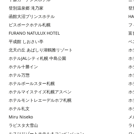
登別温泉郷 滝乃家
登
函館大沼プリンスホテル
HA
ビスポークホテル札幌
フ
FURANO NATULUX HOTEL
富
平成館 しおさい亭
ベ
北天の丘 あばしり湖鶴雅リゾート
ホ
ホテルJALシティ札幌 中島公園
ホ
ホテル十勝イン
ホ
ホテル万惣
ホ
ホテルポールスター札幌
ホ
ホテルマイステイズ札幌アスペン
ホ
ホテルモントレエーデルホフ札幌
ホ
ホテル礼文
ホ
Miru Niseko
メ
ラビスタ大雪山
ラ
ルスツリゾートホテル＆コンベンション
ロ