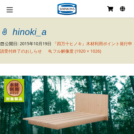
コ
ン
テ
hinoki_a
ン
ツ
へ
公開日:
2015年10月19日
『四万十ヒノキ』木材利用ポイント発行申
移
請受付終了のおしらせ
フル解像度 (1920 × 1026)
動