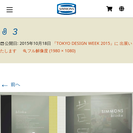
コ
ン
テ
3
ン
ツ
へ
公開日:
2015年10月18日
『TOKYO DESIGN WEEK 2015』に 出展い
移
たします
フル解像度 (1980 × 1080)
動
←
前へ