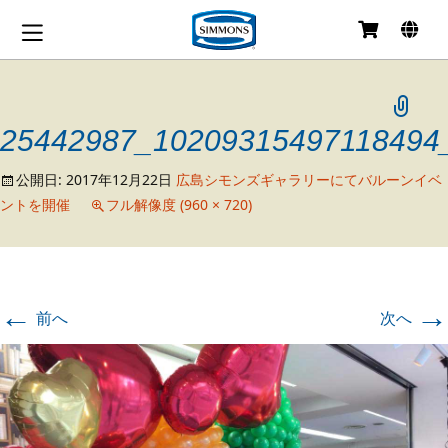
コ
ン
テ
ン
ツ
25442987_10209315497118494
へ
移
公開日:
2017年12月22日
広島シモンズギャラリーにてバルーンイベ
動
ントを開催
フル解像度 (960 × 720)
←
→
前へ
次へ