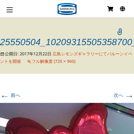
コ
ン
テ
ン
ツ
25550504_10209315505358700
へ
移
公開日:
2017年12月22日
広島シモンズギャラリーにてバルーンイベ
動
ントを開催
フル解像度 (720 × 960)
←
→
前へ
次へ