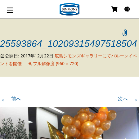
コ
ン
テ
ン
ツ
25593864_10209315497518504
へ
移
公開日:
2017年12月22日
広島シモンズギャラリーにてバルーンイベ
動
ントを開催
フル解像度 (960 × 720)
←
→
前へ
次へ