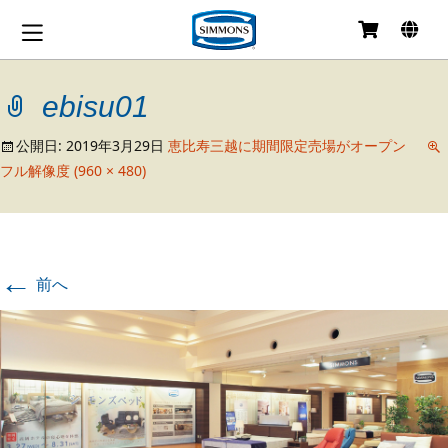
コ
ン
テ
ebisu01
ン
ツ
へ
公開日:
2019年3月29日
恵比寿三越に期間限定売場がオープン
移
フル解像度 (960 × 480)
動
←
前へ