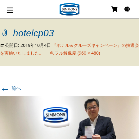
コ
ン
テ
hotelcp03
ン
ツ
へ
公開日:
2019年10月4日
『ホテル＆クルーズキャンペーン』の抽選会
移
を実施いたしました。
フル解像度 (960 × 480)
動
←
前へ