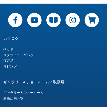
稿
ナ
ビ
ゲ
ー
カタログ
シ
ベッド
リクライニングベッド
ョ
寝装品
リビング
ン
ギャラリー＆ショールーム／取扱店
ギャラリー＆ショールーム
取扱店舗一覧