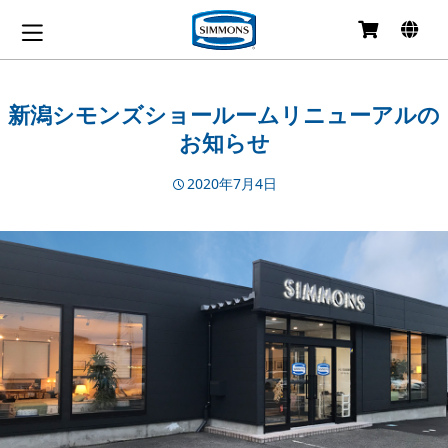
コ
ン
テ
ン
新潟シモンズショールームリニューアルの
ツ
お知らせ
へ
移
動
2020年7月4日