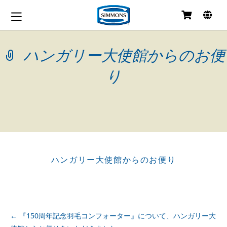
コ
ン
テ
ハンガリー大使館からのお便
ン
ツ
へ
り
移
動
ハンガリー大使館からのお便り
投
←
『150周年記念羽毛コンフォーター』について、ハンガリー大