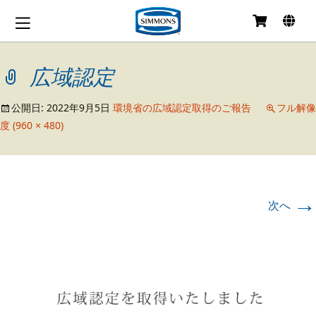
コ
ン
テ
広域認定
ン
ツ
へ
公開日:
2022年9月5日
環境省の広域認定取得のご報告
フル解像
移
度 (960 × 480)
動
→
次へ