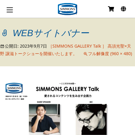
コ
ン
テ
WEBサイトバナー
ン
ツ
へ
公開日:
2023年9月7日
［SIMMONS GALLERY Talk ］ 高須光聖×天
移
野 譲滋トークショーを開催いたします。
フル解像度 (960 × 480)
動