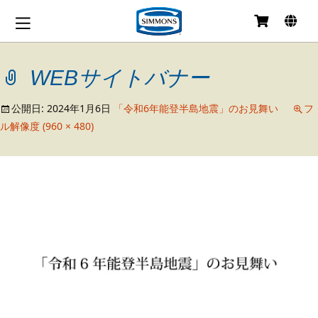
コ
ン
テ
WEBサイトバナー
ン
ツ
へ
公開日:
2024年1月6日
「令和6年能登半島地震」のお見舞い
フ
移
ル解像度 (960 × 480)
動