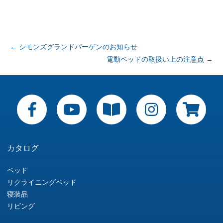
投
←
シモンズグランドバーゲンのお知らせ
電動ベッドの取扱い上の注意点
→
稿
ナ
ビ
ゲ
ー
カタログ
シ
ベッド
リクライニングベッド
ョ
寝装品
リビング
ン