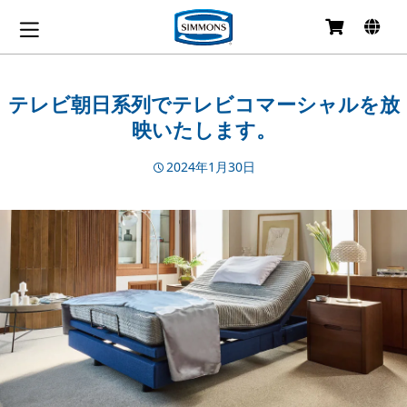
コ
ン
テ
ン
テレビ朝日系列でテレビコマーシャルを放
ツ
映いたします。
へ
移
動
2024年1月30日