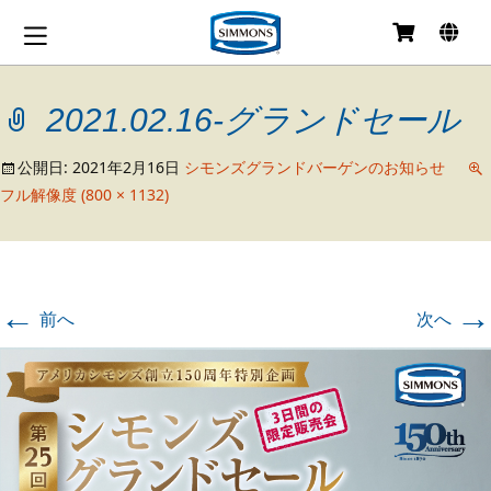
コ
ン
テ
2021.02.16-グランドセール
ン
ツ
へ
公開日:
2021年2月16日
シモンズグランドバーゲンのお知らせ
移
フル解像度 (800 × 1132)
動
←
→
前へ
次へ