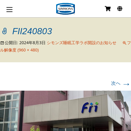
コ
ン
テ
FII240803
ン
ツ
へ
公開日:
2024年8月3日
シモンズ睡眠工学ラボ開設のお知らせ
フ
移
ル解像度 (960 × 480)
動
→
次へ