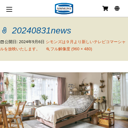
コ
ン
テ
20240831news
ン
ツ
へ
公開日:
2024年9月6日
シモンズは９月より新しいテレビコマーシャ
移
ルを放映いたします。
フル解像度 (960 × 480)
動