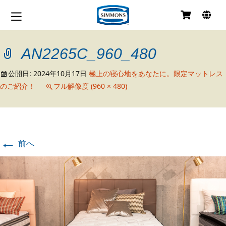
コ
ン
テ
AN2265C_960_480
ン
ツ
へ
公開日:
2024年10月17日
極上の寝心地をあなたに。限定マットレス
移
のご紹介！
フル解像度 (960 × 480)
動
←
前へ