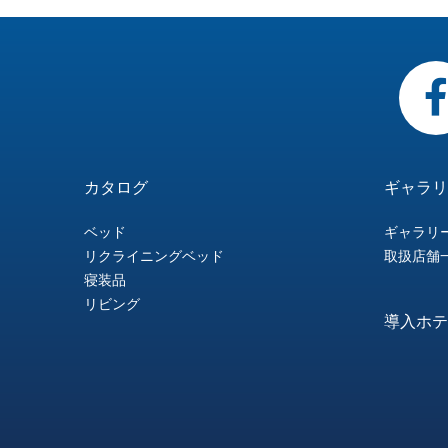
ー
ン
の
リ
業
産・
ン
イ
問
リ
イ
舗
グ
ス
ズ
眠
テ
情
物
タ
ト
い
ー
ニ
一
リ
の
り
ィ
報
流
ー
の
合
＆
ン
覧
リ
哲
の
＆
体
ナ
ご
わ
シ
グ
ー
学
た
テ
カタログ
ギャラリ
制
シ
利
せ
ョ
ベ
ス
め
ク
ベッド
ギャラリ
ョ
用
ー
ッ
リクライニングベッド
取扱店舗
に
ノ
寝装品
ナ
に
ル
ド
リビング
ロ
導入ホテ
ル
つ
ー
ジ
い
ム
ー
て