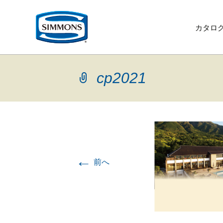
コ
ン
テ
カタロ
ン
ツ
へ
移
動
cp2021
←
前へ
ベ
ギ
リ
取
寝
リ
ニ
シ
最
歴
ク
ッ
ャ
ク
扱
装
ビ
ュ
モ
上
史
オ
企
生
イ
サ
お
ド
ラ
ラ
店
品
ン