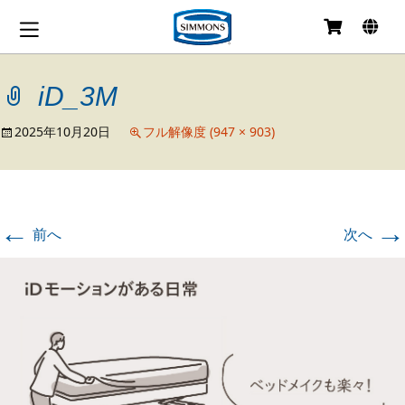
コ
ン
テ
iD_3M
ン
ツ
へ
2025年10月20日
フル解像度 (947 × 903)
移
動
←
→
前へ
次へ