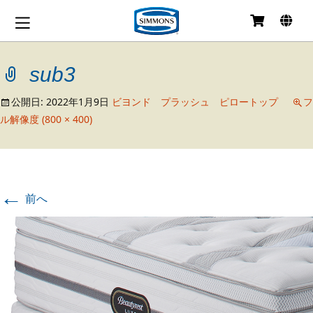
コ
ン
テ
sub3
ン
ツ
へ
公開日:
2022年1月9日
ビヨンド プラッシュ ピロートップ
フ
移
ル解像度 (800 × 400)
動
←
前へ