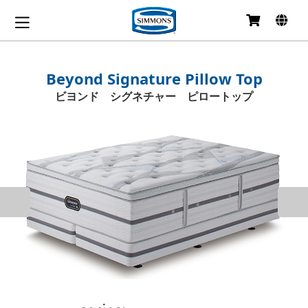
コ
ン
テ
ン
Beyond Signature Pillow Top
ツ
ビヨンド シグネチャー ピロートップ
へ
移
動