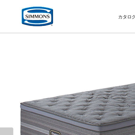
コ
ン
テ
カタロ
ン
ツ
へ
移
動
ベ
ギ
リ
取
寝
リ
ニ
シ
最
歴
ク
ッ
ャ
ク
扱
装
ビ
ュ
モ
上
史
オ
企
生
イ
サ
お
ド
ラ
ラ
店
品
ン