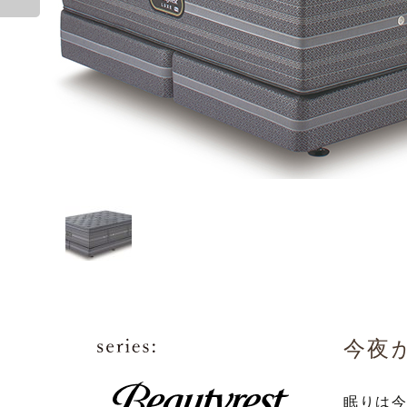
ー
ン
の
リ
業
産・
ン
イ
問
リ
イ
舗
グ
ス
ズ
眠
テ
情
物
タ
ト
い
ー
ニ
一
リ
の
り
ィ
報
流
ー
の
合
＆
ン
覧
リ
哲
の
＆
体
ナ
ご
わ
シ
グ
ー
学
た
テ
制
シ
利
せ
ョ
ベ
ス
め
ク
ョ
用
ー
ッ
に
ノ
ナ
に
ル
ド
ロ
ル
つ
ー
ジ
い
今夜
ム
ー
て
眠りは