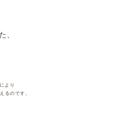
た、
により
支えるのです。