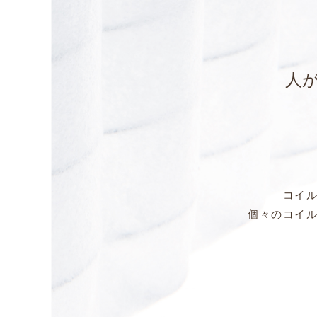
人
コイ
個々のコイル