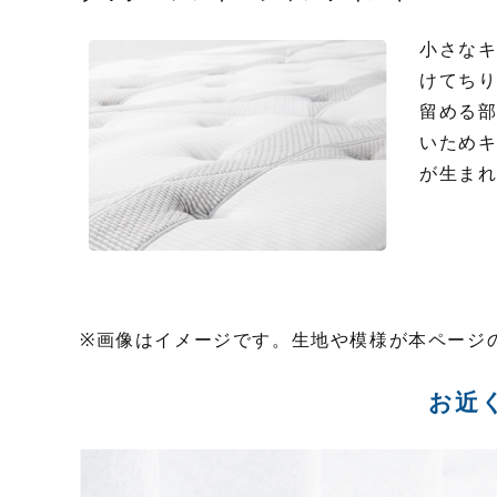
小さな
けてち
留める
いため
が生ま
※画像はイメージです。生地や模様が本ページ
お近