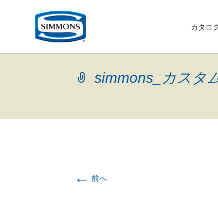
コ
ン
テ
カタロ
ン
ツ
へ
移
動
simmons_カス
ベ
ギ
リ
取
寝
リ
←
ニ
シ
最
歴
ク
前へ
ッ
ャ
ク
扱
装
ビ
ュ
モ
上
史
オ
企
生
イ
サ
お
ド
ラ
ラ
店
品
ン