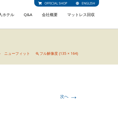
OFFICIAL SHOP
ENGLISH
入ホテル
Q&A
会社概要
マットレス回収
ル ニューフィット
フル解像度 (135 × 164)
→
次へ