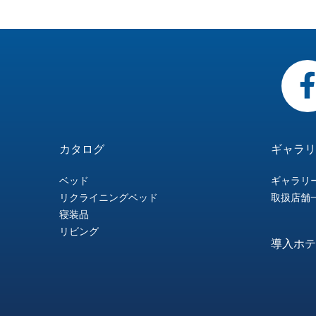
ー
ン
の
リ
業
産・
ン
イ
問
リ
イ
舗
グ
ス
ズ
眠
テ
情
物
タ
ト
い
ー
ニ
一
リ
の
り
ィ
報
流
ー
の
合
＆
ン
覧
リ
哲
の
＆
体
ナ
ご
わ
シ
グ
ー
学
た
テ
制
シ
利
せ
ョ
ベ
カタログ
ギャラリ
ス
め
ク
ョ
用
ー
ッ
ベッド
ギャラリ
に
ノ
リクライニングベッド
取扱店舗
ナ
に
ル
ド
寝装品
ロ
ル
つ
リビング
ー
導入ホテ
ジ
い
ム
ー
て