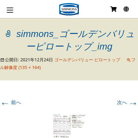
コ
ン
テ
simmons_ゴールデンバリュ
ン
ツ
へ
ーピロートップ_img
移
動
公開日:
2021年12月24日
ゴールデンバリュー ピロートップ
フ
ル解像度 (135 × 164)
←
→
前へ
次へ