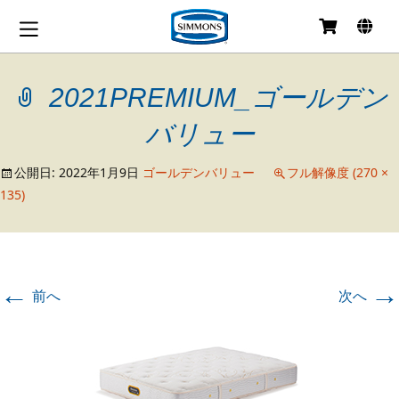
コ
ン
テ
2021PREMIUM_ゴールデン
ン
ツ
へ
バリュー
移
動
公開日:
2022年1月9日
ゴールデンバリュー
フル解像度 (270 ×
135)
←
→
前へ
次へ