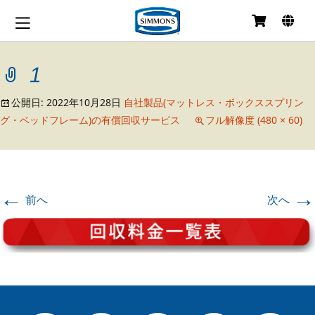
コ
ン
テ
1
ン
ツ
へ
公開日:
2022年10月28日
自社製品(マットレス・ボックススプリン
移
グ・ベッドフレーム)の有償回収サービス
フル解像度 (480 × 60)
動
←
→
前へ
次へ