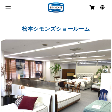
コ
ン
テ
ン
松本シモンズショールーム
ツ
へ
移
動