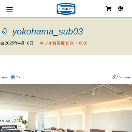
コ
ン
テ
yokohama_sub03
ン
ツ
へ
2025年4月18日
フル解像度 (960 × 800)
移
動
←
→
前へ
次へ