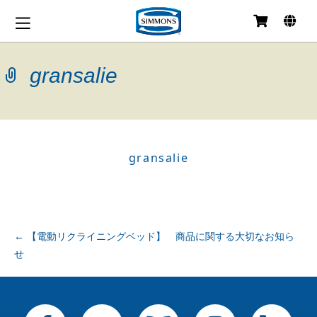
コ
ン
テ
gransalie
ン
ツ
へ
移
動
gransalie
投
←
【電動リクライニングベッド】 商品に関する大切なお知ら
せ
稿
ナ